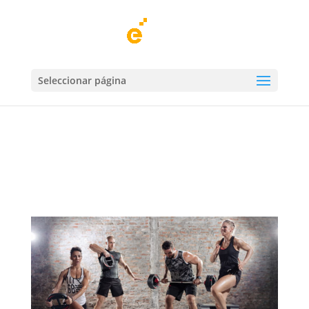
Clases virtuales Centro Deportivo Élite
Seleccionar página
por
Centro Deportivo Élite
|
23 Mar, 2020
|
Actividades
,
Novedades Élite