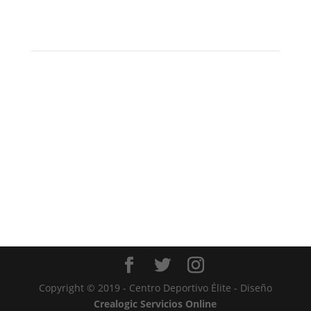
¡Es hora de Entrenar!
No esperes al año que viene. Ahora es el momento
de empezar a trabajar tu nuevo yo. Encuentra el
plan deportivo que más se ajuste a tus necesidades.
Ver planes
Copyright © 2019 - Centro Deportivo Élite - Diseño
Crealogic Servicios Online