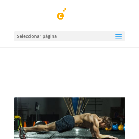
PLANCHA ABDOMINAL
Seleccionar página
por
Centro Deportivo Élite
|
14 Abr, 2020
|
Salud
Deportiva